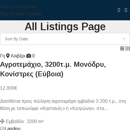
Skip to navigation
Skip to main content
All Listings Page
Γη
Αλιβέρι
0
Αγροτεμάχιο, 3200τ.μ. Μονόδρυ,
Κονίστρες (Εύβοια)
12,000
€
Διατίθεται προς πώληση αγροτεμάχιο εμβαδού 3.200 τ.μ., στη
θέση με τοπωνύμιο «Καστανές» ή «Κοτρώνα», στα…
Εμβαδόν:
3200 m²
Landino