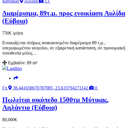
Κατοικία
Αυλίδα
13
Διαμέρισμα, 89τ.μ. προς ενοικίαση Αυλίδα
(Εύβοια)
750
€
/μήνα
Ενοικιάζεται πλήρως ανακαινισμένο διαμέρισμα 89 τ.μ.,
υπερυψωμένου ισογείου, σε εξαιρετική κατάσταση, σε προνομιακή
τοποθεσία μόλις…
Εμβαδόν:
89 m²
Landino
Γη
38.441658670787085, 23.633794271142
0
Πωλείται οικόπεδο 1500τμ Μύτικας,
Ληλάντιο (Εύβοια)
80,000
€