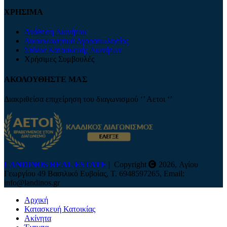
ΧΡΗΣΙΜΑ
Ανάθεση Ακινήτου
Δικαιολογητικά Αγοραπωλησίας
Στάδια Κατασκευής Ακινήτων
Χρήσιμες Συμβουλές
ΑΚΟΛΟΥΘΗΣΤΕ ΜΑΣ
Διακριθείσα επιχείρηση του διαγωνισμού ‘’ Αετοι ‘’
LANDINOS REAL ESTATE
| Copyright
2026, Αγίου
Γεωργίου 49 Βασιλικό Ευβοίας, Τ. 6948597265, Email:
info@landinos.gr
Αρχική
Κατασκευή Κατοικίας
Ακίνητα