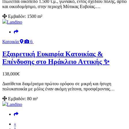
Πωλείται οικόπεδο 1.500 τ.μ., γωνιακό, εντός σχεδίου πόλης, άρτιο
και οικοδομήσιμο, στην περιοχή Μύτικας Ευβοίας.…
Εμβαδόν:
1500 m²
Landino
Κατοικία
6
Εξαιρετική Ευκαιρία Κατοικίας &
Επένδυσης στο Ηράκλειο Αττικής ✨
138,000
€
Διατίθεται διαμέρισμα πρώτου ορόφου σε μικρή και ήσυχη
πολυκατοικία με μόλις έναν ακόμη γείτονα, προσφέροντας…
Εμβαδόν:
80 m²
Landino
«