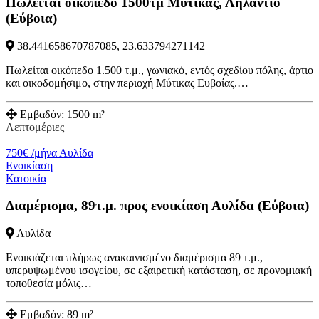
Πωλείται οικόπεδο 1500τμ Μύτικας, Ληλάντιο
(Εύβοια)
38.441658670787085, 23.633794271142
Πωλείται οικόπεδο 1.500 τ.μ., γωνιακό, εντός σχεδίου πόλης, άρτιο
και οικοδομήσιμο, στην περιοχή Μύτικας Ευβοίας.…
Εμβαδόν:
1500 m²
Λεπτομέριες
750
€
/μήνα
Αυλίδα
Ενοικίαση
Κατοικία
Διαμέρισμα, 89τ.μ. προς ενοικίαση Αυλίδα (Εύβοια)
Αυλίδα
Ενοικιάζεται πλήρως ανακαινισμένο διαμέρισμα 89 τ.μ.,
υπερυψωμένου ισογείου, σε εξαιρετική κατάσταση, σε προνομιακή
τοποθεσία μόλις…
Εμβαδόν:
89 m²