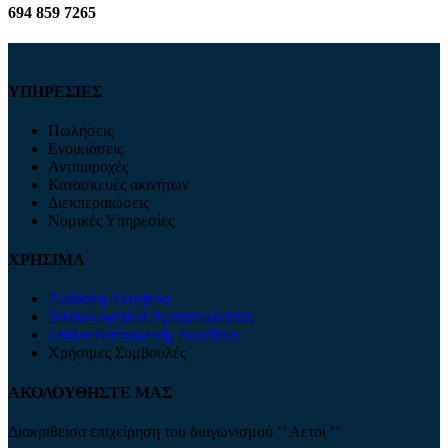
694 859 7265
ΥΠΗΡΕΣΙΕΣ
Πωλήσεις
Ενοικιάσεις
Αντιπαροχές
Κατασκευές ακινήτων
Διεκπεραιώσεις
Νομικές Υπηρεσίες
ΧΡΗΣΙΜΑ
Ανάθεση Ακινήτου
Δικαιολογητικά Αγοραπωλησίας
Στάδια Κατασκευής Ακινήτων
Χρήσιμες Συμβουλές
ΑΚΟΛΟΥΘΗΣΤΕ ΜΑΣ
Διακριθείσα επιχείρηση του διαγωνισμού ‘’ Αετοι ‘’