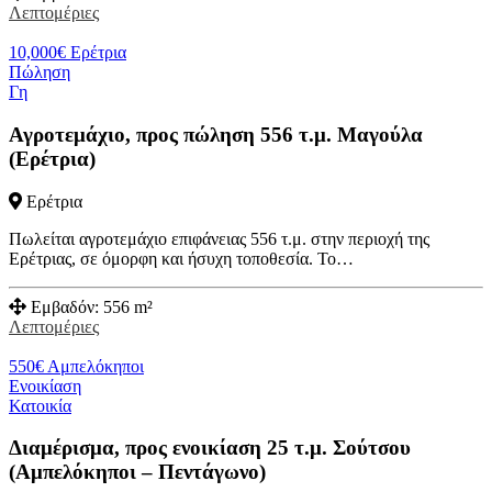
Λεπτομέριες
10,000
€
Ερέτρια
Πώληση
Γη
Αγροτεμάχιο, προς πώληση 556 τ.μ. Μαγούλα
(Ερέτρια)
Ερέτρια
Πωλείται αγροτεμάχιο επιφάνειας 556 τ.μ. στην περιοχή της
Ερέτριας, σε όμορφη και ήσυχη τοποθεσία. Το…
Εμβαδόν:
556 m²
Λεπτομέριες
550
€
Αμπελόκηποι
Ενοικίαση
Κατοικία
Διαμέρισμα, προς ενοικίαση 25 τ.μ. Σούτσου
(Αμπελόκηποι – Πεντάγωνο)