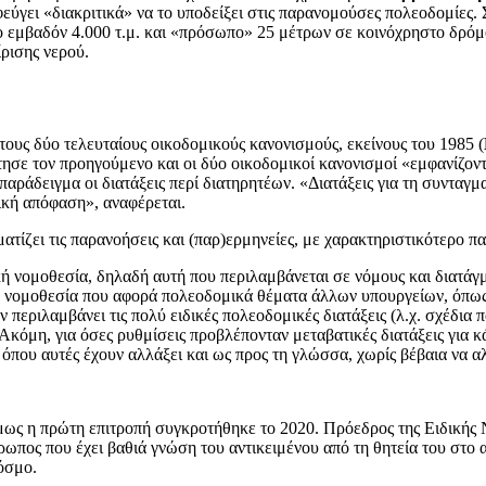
ύγει «διακριτικά» να το υποδείξει στις παρανομούσες πολεοδομίες. 
ο εμβαδόν 4.000 τ.μ. και «πρόσωπο» 25 μέτρων σε κοινόχρηστο δρόμο,
ίρισης νερού.
υς δύο τελευταίους οικοδομικούς κανονισμούς, εκείνους του 1985 (
τησε τον προηγούμενο και οι δύο οικοδομικοί κανονισμοί «εμφανίζο
 παράδειγμα οι διατάξεις περί διατηρητέων. «Διατάξεις για τη συνταγ
τική απόφαση», αναφέρεται.
ματίζει τις παρανοήσεις και (παρ)ερμηνείες, με χαρακτηριστικότερο π
ή νομοθεσία, δηλαδή αυτή που περιλαμβάνεται σε νόμους και διατάγ
ική νομοθεσία που αφορά πολεοδομικά θέματα άλλων υπουργείων, όπω
δεν περιλαμβάνει τις πολύ ειδικές πολεοδομικές διατάξεις (λ.χ. σχέδι
Ακόμη, για όσες ρυθμίσεις προβλέπονταν μεταβατικές διατάξεις για 
ς όπου αυτές έχουν αλλάξει και ως προς τη γλώσσα, χωρίς βέβαια να α
ως η πρώτη επιτροπή συγκροτήθηκε το 2020. Πρόεδρος της Ειδικής 
θρωπος που έχει βαθιά γνώση του αντικειμένου από τη θητεία του στ
κόσμο.