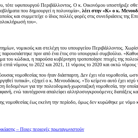
, τότε υφυπουργού Περιβάλλοντος. Ο κ. Οικονόμου υποστήριξε σθεν
προβλήματα που δημιουργεί η πολυνομία»,
λέει στην «Κ» ο κ. Μενου
ίος και συμμετείχε ο ίδιος πολλές φορές στις συνεδριάσεις της Επι
ν ολοκλήρωσή του».
τημίων, νομικούς και στελέχη του υπουργείου Περιβάλλοντος. Χωρίστη
ας παρουσιάστηκε πριν από ένα έτος στο υπουργικό συμβούλιο. «Καθ
μα του κώδικα, η παρούσα κυβέρνηση τροποποίησε πτυχές της πολεοδ
πό επτά νόμους το 2022 και 2021, 11 νόμους το 2020 και οκτώ νόμους
ύουσας νομοθεσίας που ήταν διάσπαρτη. Δεν έχει νέα νομοθεσία, ωστ
αργηθεί τυπικά», εξηγεί ο κ. Μενουδάκος. «Το κείμενο αυτό έχει ισχύ
ση δεδομένων για την πολεοδομική-χωροταξική νομοθεσία, την οποία
αφανή, ενώ ταυτόχρονα απαλείφει αλληλοσυγκρουόμενες διατάξεις και 
της νομοθεσίας έως εκείνη την περίοδο, όμως δεν κυρώθηκε με νόμο 
νοικίασης – Ποιες περιοχές πρωταγωνιστούν