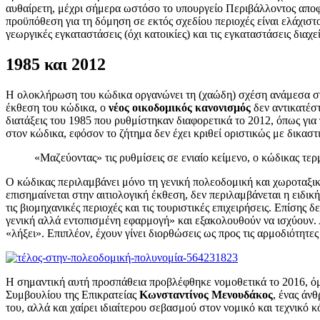
αυθαίρετη, μέχρι σήμερα ωστόσο το υπουργείο Περιβάλλοντος αποφε
προϋπόθεση για τη δόμηση σε εκτός σχεδίου περιοχές είναι ελάχιστ
γεωργικές εγκαταστάσεις (όχι κατοικίες) και τις εγκαταστάσεις διαχε
1985 και 2012
Η ολοκλήρωση του κώδικα οργανώνει τη (χαώδη) σχέση ανάμεσα στο
έκθεση του κώδικα, ο
νέος οικοδομικός κανονισμός
δεν αντικατέσ
διατάξεις του 1985 που ρυθμίστηκαν διαφορετικά το 2012, όπως για
στον κώδικα, εφόσον το ζήτημα δεν έχει κριθεί οριστικώς με δικασ
«Μαζεύοντας» τις ρυθμίσεις σε ενιαίο κείμενο, ο κώδικας τερ
Ο κώδικας περιλαμβάνει μόνο τη γενική πολεοδομική και χωροταξικ
επισημαίνεται στην αιτιολογική έκθεση, δεν περιλαμβάνεται η ειδ
τις βιομηχανικές περιοχές και τις τουριστικές επιχειρήσεις. Επίσης 
γενική αλλά εντοπισμένη εφαρμογή» και εξακολουθούν να ισχύουν. 
«λήξει». Επιπλέον, έχουν γίνει διορθώσεις ως προς τις αρμοδιότητε
Η σημαντική αυτή προσπάθεια προβλέφθηκε νομοθετικά το 2016, όμ
Συμβουλίου της Επικρατείας
Κωνσταντίνος Μενουδάκος
, ένας άν
του, αλλά και χαίρει ιδιαίτερου σεβασμού στον νομικό και τεχνικό 