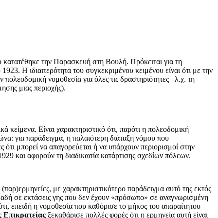
υ κατατέθηκε την Παρασκευή στη Βουλή. Πρόκειται για τη
923. Η ιδιαιτερότητα του συγκεκριμένου κειμένου είναι ότι με την
 πολεοδομική νομοθεσία για όλες τις δραστηριότητες –λ.χ. τη
μησης μιας περιοχής).
κά κείμενα. Είναι χαρακτηριστικό ότι, παρότι η πολεοδομική
ιώνα: για παράδειγμα, η παλαιότερη διάταξη νόμου που
 ότι μπορεί να απαγορεύεται ή να υπάρχουν περιορισμοί στην
.1929 και αφορούν τη διαδικασία κατάρτισης σχεδίων πόλεων.
αι (παρ)ερμηνείες, με χαρακτηριστικότερο παράδειγμα αυτό της εκτός
λαδή σε εκτάσεις γης που δεν έχουν «πρόσωπο» σε αναγνωρισμένη
ότι, επειδή η νομοθεσία που καθόρισε το μήκος του απαραίτητου
ς Επικρατείας
ξεκαθάρισε πολλές φορές ότι η ερμηνεία αυτή είναι