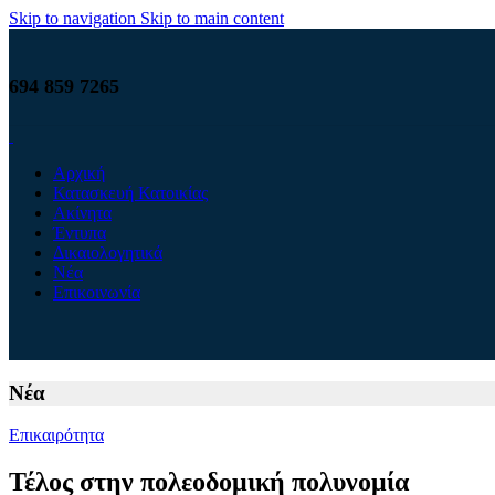
Skip to navigation
Skip to main content
694 859 7265
Αρχική
Κατασκευή Κατοικίας
Ακίνητα
Έντυπα
Δικαιολογητικά
Νέα
Επικοινωνία
Νέα
Επικαιρότητα
Τέλος στην πολεοδομική πολυνομία