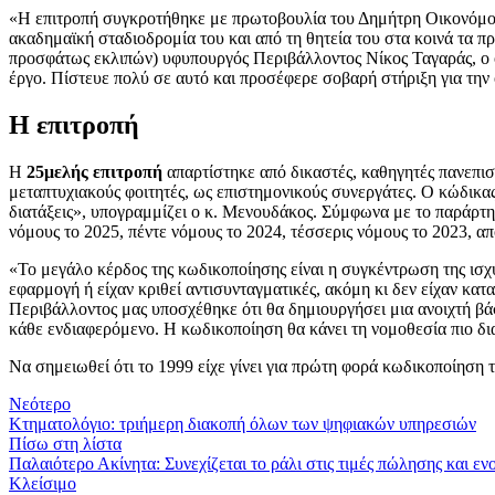
«Η επιτροπή συγκροτήθηκε με πρωτοβουλία του Δημήτρη Οικονόμου
ακαδημαϊκή σταδιοδρομία του και από τη θητεία του στα κοινά τα 
προσφάτως εκλιπών) υφυπουργός Περιβάλλοντος Νίκος Ταγαράς, ο οπο
έργο. Πίστευε πολύ σε αυτό και προσέφερε σοβαρή στήριξη για τη
Η επιτροπή
Η
25μελής επιτροπή
απαρτίστηκε από δικαστές, καθηγητές πανεπισ
μεταπτυχιακούς φοιτητές, ως επιστημονικούς συνεργάτες. Ο κώδικ
διατάξεις», υπογραμμίζει ο κ. Μενουδάκος. Σύμφωνα με το παράρτη
νόμους το 2025, πέντε νόμους το 2024, τέσσερις νόμους το 2023, α
«Το μεγάλο κέρδος της κωδικοποίησης είναι η συγκέντρωση της ισχ
εφαρμογή ή είχαν κριθεί αντισυνταγματικές, ακόμη κι δεν είχαν κατ
Περιβάλλοντος μας υποσχέθηκε ότι θα δημιουργήσει μια ανοιχτή βά
κάθε ενδιαφερόμενο. Η κωδικοποίηση θα κάνει τη νομοθεσία πιο δι
Να σημειωθεί ότι το 1999 είχε γίνει για πρώτη φορά κωδικοποίηση 
Νεότερο
Κτηματολόγιο: τριήμερη διακοπή όλων των ψηφιακών υπηρεσιών
Πίσω στη λίστα
Παλαιότερο
Ακίνητα: Συνεχίζεται το ράλι στις τιμές πώλησης και ε
Κλείσιμο