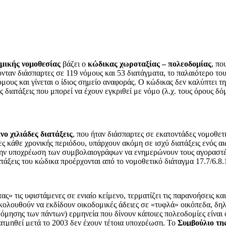
μικής νομοθεσίας
βάζει ο
κώδικας χωροταξίας – πολεοδομίας
, πο
ν διάσπαρτες σε 119 νόμους και 53 διατάγματα, το παλαιότερο του 1
υς και γίνεται ο ίδιος σημείο αναφοράς. Ο κώδικας δεν καλύπτει την
 διατάξεις που μπορεί να έχουν εγκριθεί με νόμο (λ.χ. τους όρους δό
ενο χιλιάδες διατάξεις
, που ήταν διάσπαρτες σε εκατοντάδες νομοθετι
ες κάθε χρονικής περιόδου, υπάρχουν ακόμη σε ισχύ διατάξεις ενός α
 την υποχρέωση των συμβολαιογράφων να ενημερώνουν τους αγοραστές
τάξεις του κώδικα προέρχονται από το νομοθετικό διάταγμα 17.7/6.8
ας» τις υφιστάμενες σε ενιαίο κείμενο, τερματίζει τις παρανοήσεις κ
κολουθούν να εκδίδουν οικοδομικές άδειες σε «τυφλά» οικόπεδα, δη
δόμησης των πάντων) ερμηνεία που δίνουν κάποιες πολεοδομίες είναι 
ατμηθεί μετά το 2003 δεν έχουν τέτοια υποχρέωση. Το
Συμβούλιο τη