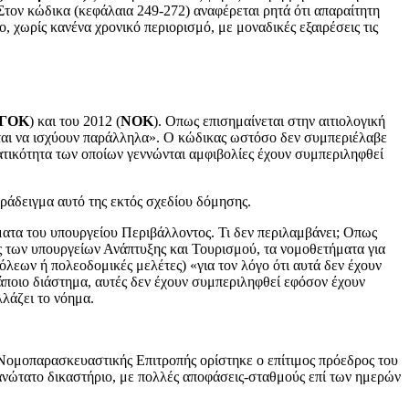
Στον κώδικα (κεφάλαια 249-272) αναφέρεται ρητά ότι απαραίτητη
 χωρίς κανένα χρονικό περιορισμό, με μοναδικές εξαιρέσεις τις
ΓΟΚ
) και του 2012 (
ΝΟΚ
). Οπως επισημαίνεται στην αιτιολογική
νται να ισχύουν παράλληλα». Ο κώδικας ωστόσο δεν συμπεριέλαβε
ματικότητα των οποίων γεννώνται αμφιβολίες έχουν συμπεριληφθεί
αράδειγμα αυτό της εκτός σχεδίου δόμησης.
ματα του υπουργείου Περιβάλλοντος. Τι δεν περιλαμβάνει; Οπως
ς των υπουργείων Ανάπτυξης και Τουρισμού, τα νομοθετήματα για
α πόλεων ή πολεοδομικές μελέτες) «για τον λόγο ότι αυτά δεν έχουν
κάποιο διάστημα, αυτές δεν έχουν συμπεριληφθεί εφόσον έχουν
λλάζει το νόημα.
Νομοπαρασκευαστικής Επιτροπής ορίστηκε ο επίτιμος πρόεδρος του
ο ανώτατο δικαστήριο, με πολλές αποφάσεις-σταθμούς επί των ημερών