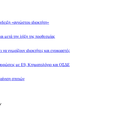
ένδειξη «αγνώστου ιδιοκτήτη»
αι μετά την λήξη της προθεσμίας
ι να γνωρίζουν ιδιοκτήτες και ενοικιαστές
ταυρώσεις με Ε9, Κτηματολόγιο και ΟΣΔΕ
αίνιση σπιτιών
ν