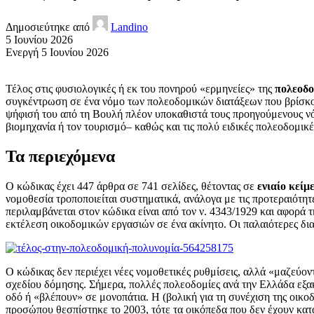
Δημοσιεύτηκε από
Landino
5 Ιουνίου 2026
Ενεργή 5 Ιουνίου 2026
Τέλος στις φυσιολογικές ή εκ του πονηρού «ερμηνείες» της
πολεοδο
συγκέντρωση σε ένα νόμο των πολεοδομικών διατάξεων που βρίσκοντα
ψήφισή του από τη Βουλή πλέον υποκαθιστά τους προηγούμενους νόμο
βιομηχανία ή τον τουρισμό– καθώς και τις πολύ ειδικές πολεοδομικές
Τα περιεχόμενα
Ο κώδικας έχει 447 άρθρα σε 741 σελίδες, θέτοντας σε
ενιαίο κείμ
νομοθεσία τροποποιείται συστηματικά, ανάλογα με τις προτεραιότητ
περιλαμβάνεται στον κώδικα είναι από τον ν. 4343/1929 και αφορά
εκτέλεση οικοδομικών εργασιών σε ένα ακίνητο. Οι παλαιότερες δια
Ο κώδικας δεν περιέχει νέες νομοθετικές ρυθμίσεις, αλλά «μαζεύοντ
σχεδίου δόμησης. Σήμερα, πολλές πολεοδομίες ανά την Ελλάδα εξα
οδό ή «βλέπουν» σε μονοπάτια. Η (βολική για τη συνέχιση της οικο
προσώπου θεσπίστηκε το 2003, τότε τα οικόπεδα που δεν έχουν κατ