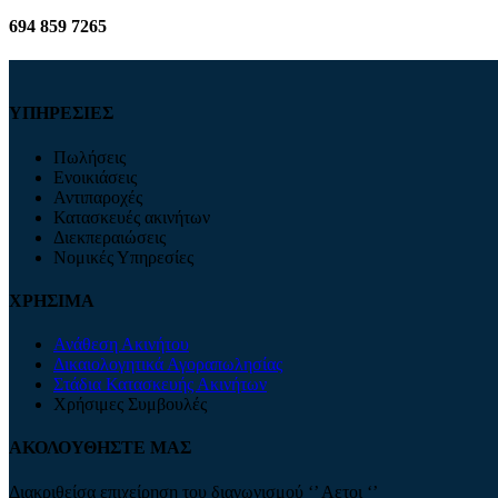
694 859 7265
ΥΠΗΡΕΣΙΕΣ
Πωλήσεις
Ενοικιάσεις
Αντιπαροχές
Κατασκευές ακινήτων
Διεκπεραιώσεις
Νομικές Υπηρεσίες
ΧΡΗΣΙΜΑ
Ανάθεση Ακινήτου
Δικαιολογητικά Αγοραπωλησίας
Στάδια Κατασκευής Ακινήτων
Χρήσιμες Συμβουλές
ΑΚΟΛΟΥΘΗΣΤΕ ΜΑΣ
Διακριθείσα επιχείρηση του διαγωνισμού ‘’ Αετοι ‘’