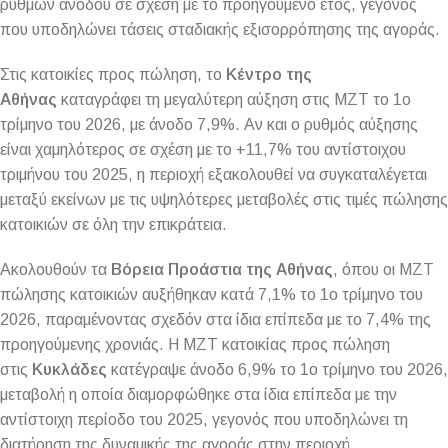
ρυθμών ανόδου σε σχέση με το προηγούμενο έτος, γεγονός
που υποδηλώνει τάσεις σταδιακής εξισορρόπησης της αγοράς.
Στις κατοικίες προς πώληση, το
Κέντρο της
Αθήνας
καταγράφει τη μεγαλύτερη αύξηση στις ΜΖΤ το 1ο
τρίμηνο του 2026, με άνοδο 7,9%. Αν και ο ρυθμός αύξησης
είναι χαμηλότερος σε σχέση με το +11,7% του αντίστοιχου
τριμήνου του 2025, η περιοχή εξακολουθεί να συγκαταλέγεται
μεταξύ εκείνων με τις υψηλότερες μεταβολές στις τιμές πώλησης
κατοικιών σε όλη την επικράτεια.
Ακολουθούν τα
Βόρεια Προάστια της Αθήνας
, όπου οι ΜΖΤ
πώλησης κατοικιών αυξήθηκαν κατά 7,1% το 1ο τρίμηνο του
2026, παραμένοντας σχεδόν στα ίδια επίπεδα με το 7,4% της
προηγούμενης χρονιάς. Η ΜΖΤ κατοικίας προς πώληση
στις
Κυκλάδες
κατέγραψε άνοδο 6,9% το 1ο τρίμηνο του 2026,
μεταβολή η οποία διαμορφώθηκε στα ίδια επίπεδα με την
αντίστοιχη περίοδο του 2025, γεγονός που υποδηλώνει τη
διατήρηση της δυναμικής της αγοράς στην περιοχή.