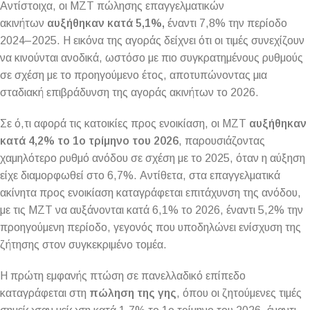
Αντίστοιχα, οι ΜΖΤ πώλησης επαγγελματικών
ακινήτων
αυξήθηκαν κατά 5,1%,
έναντι 7,8% την περίοδο
2024–2025. Η εικόνα της αγοράς δείχνει ότι οι τιμές συνεχίζουν
να κινούνται ανοδικά, ωστόσο με πιο συγκρατημένους ρυθμούς
σε σχέση με το προηγούμενο έτος, αποτυπώνοντας μια
σταδιακή επιβράδυνση της αγοράς ακινήτων το 2026.
Σε ό,τι αφορά τις κατοικίες προς ενοικίαση, οι ΜΖΤ
αυξήθηκαν
κατά 4,2% το 1ο τρίμηνο του 2026
, παρουσιάζοντας
χαμηλότερο ρυθμό ανόδου σε σχέση με το 2025, όταν η αύξηση
είχε διαμορφωθεί στο 6,7%. Αντίθετα, στα επαγγελματικά
ακίνητα προς ενοικίαση καταγράφεται επιτάχυνση της ανόδου,
με τις ΜΖΤ να αυξάνονται κατά 6,1% το 2026, έναντι 5,2% την
προηγούμενη περίοδο, γεγονός που υποδηλώνει ενίσχυση της
ζήτησης στον συγκεκριμένο τομέα.
Η πρώτη εμφανής πτώση σε πανελλαδικό επίπεδο
καταγράφεται στη
πώληση της γης
, όπου οι ζητούμενες τιμές