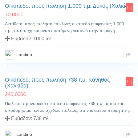
Οικόπεδο, προς πώληση 1.000 τ.μ. Δοκός (Χαλκίδα)
Γη
70,000
€
Διατίθεται προς πώληση επικλινές οικόπεδο επιφανείας 1.000
τ.μ., σε ήσυχη και αναπτυσσόμενη γειτονιά στην περιοχή…
Εμβαδόν:
1000 m²
Landino
Χαλκίδα
0
Οικόπεδο, προς πώληση 738 τ.μ. Κάνηθος
Γη
(Χαλκίδα)
240,000
€
Πωλείται προνομιακό οικόπεδο επιφάνειας 738 τ.μ., άρτιο και
οικοδομήσιμο, εντός σχεδίου πόλεως, στην ιδιαίτερα περιζήτητη…
Εμβαδόν:
738 m²
Landino