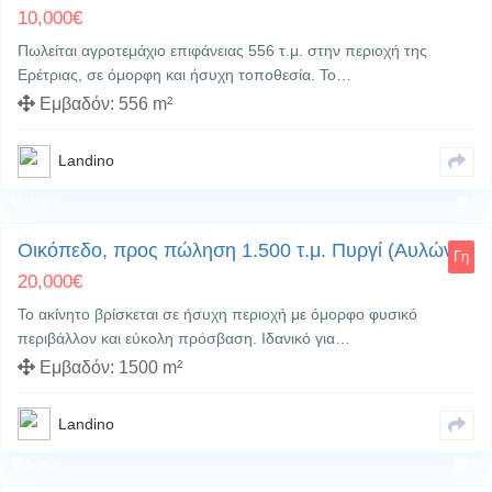
10,000
€
Πωλείται αγροτεμάχιο επιφάνειας 556 τ.μ. στην περιοχή της
Ερέτριας, σε όμορφη και ήσυχη τοποθεσία. Το…
Εμβαδόν:
556 m²
Landino
Πυργί
0
Οικόπεδο, προς πώληση 1.500 τ.μ. Πυργί (Αυλώνα)
Γη
20,000
€
Το ακίνητο βρίσκεται σε ήσυχη περιοχή με όμορφο φυσικό
περιβάλλον και εύκολη πρόσβαση. Ιδανικό για…
Εμβαδόν:
1500 m²
Landino
Δοκός
8