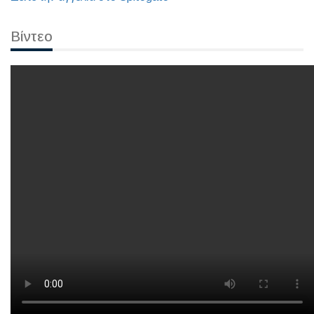
Βίντεο