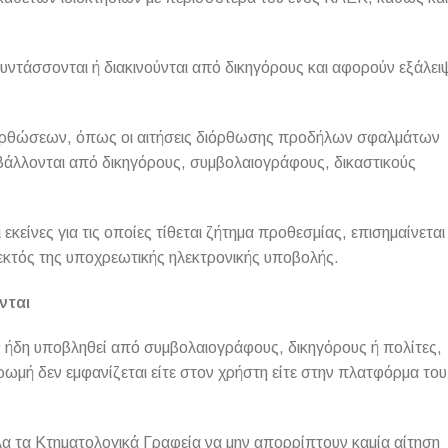
ντάσσονται ή διακινούνται από δικηγόρους και αφορούν εξάλει
 διορθώσεων, όπως οι αιτήσεις διόρθωσης προδήλων σφαλμάτων
ποβάλλονται από δικηγόρους, συμβολαιογράφους, δικαστικούς
 εκείνες για τις οποίες τίθεται ζήτημα προθεσμίας, επισημαίνεται
 εκτός της υποχρεωτικής ηλεκτρονικής υποβολής.
νται
ν ήδη υποβληθεί από συμβολαιογράφους, δικηγόρους ή πολίτες,
ρωμή δεν εμφανίζεται είτε στον χρήστη είτε στην πλατφόρμα του
α τα Κτηματολογικά Γραφεία να μην απορρίπτουν καμία αίτηση