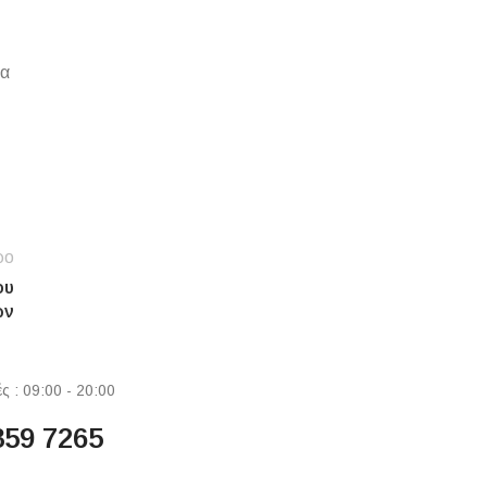
να
ρο
ου
ων
ς : 09:00 - 20:00
859 7265