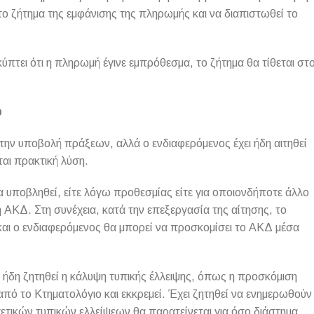
ο ζήτημα της εμφάνισης της πληρωμής και να διαπιστωθεί το
πτει ότι η πληρωμή έγινε εμπρόθεσμα, το ζήτημα θα τίθεται στ
υ
 την υποβολή πράξεων, αλλά ο ενδιαφερόμενος έχει ήδη αιτηθεί
ται πρακτική λύση.
α υποβληθεί, είτε λόγω προθεσμίας είτε για οποιονδήποτε άλλο
 ΑΚΔ. Στη συνέχεια, κατά την επεξεργασία της αίτησης, το
και ο ενδιαφερόμενος θα μπορεί να προσκομίσει το ΑΚΔ μέσα
χει ήδη ζητηθεί η κάλυψη τυπικής έλλειψης, όπως η προσκόμιση
από το Κτηματολόγιο και εκκρεμεί. Έχει ζητηθεί να ενημερωθούν
ετικών τυπικών ελλείψεων θα παρατείνεται για όσο διάστημα