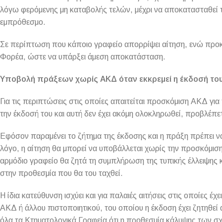
λόγω φερόμενης μη καταβολής τελών, μέχρι να αποκατασταθεί τ
εμπρόθεσμο.
Σε περίπτωση που κάποιο γραφείο απορρίψει αίτηση, ενώ προκύ
Φορέα, ώστε να υπάρξει άμεση αποκατάσταση.
Υποβολή πράξεων χωρίς ΑΚΔ όταν εκκρεμεί η έκδοσή το
Για τις περιπτώσεις στις οποίες απαιτείται προσκόμιση ΑΚΔ για
την έκδοσή του και αυτή δεν έχει ακόμη ολοκληρωθεί, προβλέπε
Εφόσον παραμένει το ζήτημα της έκδοσης και η πράξη πρέπει ν
λόγο, η αίτηση θα μπορεί να υποβάλλεται χωρίς την προσκόμιση
αρμόδιο γραφείο θα ζητά τη συμπλήρωση της τυπικής έλλειψης 
στην προθεσμία που θα του ταχθεί.
Η ίδια κατεύθυνση ισχύει και για παλαιές αιτήσεις στις οποίες έ
ΑΚΔ ή άλλου πιστοποιητικού, του οποίου η έκδοση έχει ζητηθεί 
όλα τα Κτηματολογικά Γραφεία ότι η προθεσμία κάλυψης των σχ