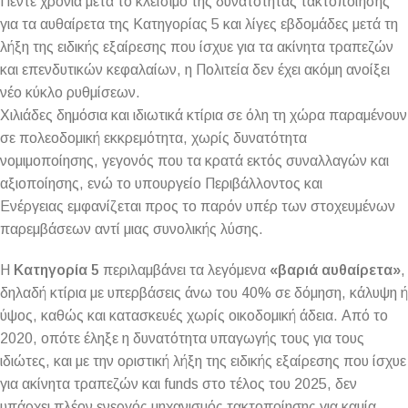
Πέντε χρόνια μετά το κλείσιμο της δυνατότητας τακτοποίησης
για τα αυθαίρετα της Κατηγορίας 5 και λίγες εβδομάδες μετά τη
λήξη της ειδικής εξαίρεσης που ίσχυε για τα ακίνητα τραπεζών
και επενδυτικών κεφαλαίων, η Πολιτεία δεν έχει ακόμη ανοίξει
νέο κύκλο ρυθμίσεων.
Χιλιάδες δημόσια και ιδιωτικά κτίρια σε όλη τη χώρα παραμένουν
σε πολεοδομική εκκρεμότητα, χωρίς δυνατότητα
νομιμοποίησης, γεγονός που τα κρατά εκτός συναλλαγών και
αξιοποίησης, ενώ το υπουργείο Περιβάλλοντος και
Ενέργειας εμφανίζεται προς το παρόν υπέρ των στοχευμένων
παρεμβάσεων αντί μιας συνολικής λύσης.
Η
Κατηγορία 5
περιλαμβάνει τα λεγόμενα
«βαριά αυθαίρετα»
,
δηλαδή κτίρια με υπερβάσεις άνω του 40% σε δόμηση, κάλυψη ή
ύψος, καθώς και κατασκευές χωρίς οικοδομική άδεια. Από το
2020, οπότε έληξε η δυνατότητα υπαγωγής τους για τους
ιδιώτες, και με την οριστική λήξη της ειδικής εξαίρεσης που ίσχυε
για ακίνητα τραπεζών και funds στο τέλος του 2025, δεν
υπάρχει πλέον ενεργός μηχανισμός τακτοποίησης για καμία