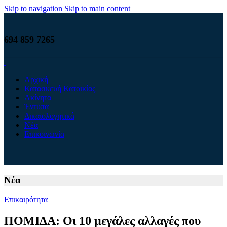
Skip to navigation
Skip to main content
694 859 7265
Αρχική
Κατασκευή Κατοικίας
Ακίνητα
Έντυπα
Δικαιολογητικά
Νέα
Επικοινωνία
Νέα
Επικαιρότητα
ΠΟΜΙΔΑ: Oι 10 μεγάλες αλλαγές που