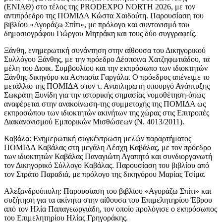
(ΕΝΙΑΘ) στο τέλος της PRODEXPO NORTH 2026, με τον
αντιπρόεδρο της ΠΟΜΙΔΑ Κώστα Χαιδούτη. Παρουσίαση του
βιβλίου «Αγοράζω Σπίτι», με πρόλογο και συντονισμό του
δημοσιογράφου Γιώργου Μητράκη και τους δύο συγγραφείς.
Ξάνθη, ενημερωτική συνάντηση στην αίθουσα του Δικηγορικού
Συλλόγου Ξάνθης, με την πρόεδρο Δέσποινα Χατζηφωτιάδου, τα
μέλη του Διοικ. Συμβουλίου και την εκπρόσωπο των ιδιοκτητών
Ξάνθης δικηγόρο κα Ασπασία Γαργάλα. Ο πρόεδρος απένειμε το
μετάλλιο της ΠΟΜΙΔΑ στον τ. Αναπληρωτή υπουργό Ανάπτυξης
Σωκράτη Ξυνίδη για την ιστορικής σημασίας νομοθέτηση-όπως
αναφέρεται στην ανακοίνωση-της συμμετοχής της ΠΟΜΙΔΑ ως
εκπροσώπου των ιδιοκτητών ακινήτων της χώρας στις Επιτροπές
Διακανονισμού Εμπορικών Μισθώσεων (Ν. 4013/2011).
Καβάλα: Ενημερωτική συγκέντρωση μελών παραρτήματος
ΠΟΜΙΔΑ Καβάλας στη μεγάλη Λέσχη Καβάλας, με τον πρόεδρο
των ιδιοκτητών Καβάλας Παναγιώτη Αγαπητό και συνδιοργανωτή
τον Δικηγορικό Σύλλογο Καβάλας. Παρουσίαση του βιβλίου από
τον Στράτο Παραδιά, με πρόλογο της δικηγόρου Μαρίας Τσίμα.
Αλεξανδρούπολη: Παρουσίαση του βιβλίου «Αγοράζω Σπίτι» και
συζήτηση για τα ακίνητα στην αίθουσα του Επιμελητηρίου Έβρου
από τον Ηλία Παπαγεωργιάδη, τον οποίο προλόγισε ο εκπρόσωπος
του Επιμελητηρίου Ηλίας Γρηγοράκης.