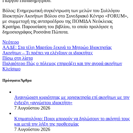
Γιώργου Παπαδημητρίου.
Βόλος: Ενημερωτική συγκέντρωση των μελών του Συλλόγου
Ιδιοκτητών Ακινήτων Βόλου στο Συνεδριακό Κέντρο «FORUM»,
με συμμετοχή της αντιπροέδρου της ΠΟΜΙΔΑ Νεόκλειας
Κρατήρα. Παρουσίαση του βιβλίου, το οποίο προλόγισε η
δημοσιογράφος Ροσσάνα Πώποτα.
Νεότερο
ΑΑΔΕ: Στα τέλη Μαρτίου ξεκινά το Μητρώο Ιδιοκτησίας
Ακινήτων – Τι πρέπει να ελέγξουν οι ιδιοκτήτες
Πίσω στη λίστα
Παλαιότερο
Πώς ο πόλεμος επηρεάζει και την αγορά ακινήτων
Κλείσιμο
Πρόσφατα Άρθρα
Αναγνώριση κυριότητας με χρησικτησία επί ακινήτων με την
ένδειξη «αγνώστου ιδιοκτήτη»
7 Αυγούστου 2026
Κτηματολόγιο: Ποιοι μπορούν να δηλώσουν το ακίνητό τους
και μετά την λήξη της προθεσμίας
7 Αυγούστου 2026