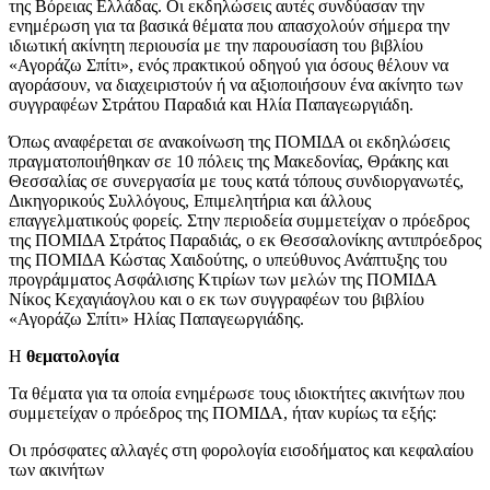
της Βόρειας Ελλάδας. Οι εκδηλώσεις αυτές συνδύασαν την
ενημέρωση για τα βασικά θέματα που απασχολούν σήμερα την
ιδιωτική ακίνητη περιουσία με την παρουσίαση του βιβλίου
«Αγοράζω Σπίτι», ενός πρακτικού οδηγού για όσους θέλουν να
αγοράσουν, να διαχειριστούν ή να αξιοποιήσουν ένα ακίνητο των
συγγραφέων Στράτου Παραδιά και Ηλία Παπαγεωργιάδη.
Όπως αναφέρεται σε ανακοίνωση της ΠΟΜΙΔΑ οι εκδηλώσεις
πραγματοποιήθηκαν σε 10 πόλεις της Μακεδονίας, Θράκης και
Θεσσαλίας σε συνεργασία με τους κατά τόπους συνδιοργανωτές,
Δικηγορικούς Συλλόγους, Επιμελητήρια και άλλους
επαγγελματικούς φορείς. Στην περιοδεία συμμετείχαν ο πρόεδρος
της ΠΟΜΙΔΑ Στράτος Παραδιάς, ο εκ Θεσσαλονίκης αντιπρόεδρος
της ΠΟΜΙΔΑ Κώστας Χαιδούτης, ο υπεύθυνος Ανάπτυξης του
προγράμματος Ασφάλισης Κτιρίων των μελών της ΠΟΜΙΔΑ
Νίκος Κεχαγιάογλου και ο εκ των συγγραφέων του βιβλίου
«Αγοράζω Σπίτι» Ηλίας Παπαγεωργιάδης.
Η
θεματολογία
Τα θέματα για τα οποία ενημέρωσε τους ιδιοκτήτες ακινήτων που
συμμετείχαν ο πρόεδρος της ΠΟΜΙΔΑ, ήταν κυρίως τα εξής:
Οι πρόσφατες αλλαγές στη φορολογία εισοδήματος και κεφαλαίου
των ακινήτων