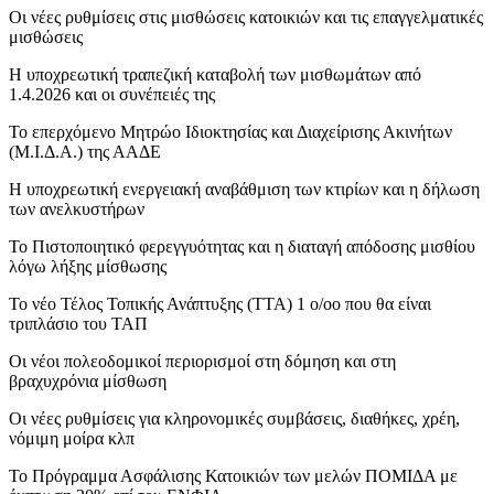
Οι νέες ρυθμίσεις στις μισθώσεις κατοικιών και τις επαγγελματικές
μισθώσεις
Η υποχρεωτική τραπεζική καταβολή των μισθωμάτων από
1.4.2026 και οι συνέπειές της
Το επερχόμενο Μητρώο Ιδιοκτησίας και Διαχείρισης Ακινήτων
(Μ.Ι.Δ.Α.) της ΑΑΔΕ
Η υποχρεωτική ενεργειακή αναβάθμιση των κτιρίων και η δήλωση
των ανελκυστήρων
Το Πιστοποιητικό φερεγγυότητας και η διαταγή απόδοσης μισθίου
λόγω λήξης μίσθωσης
Το νέο Τέλος Τοπικής Ανάπτυξης (ΤΤΑ) 1 ο/οο που θα είναι
τριπλάσιο του ΤΑΠ
Οι νέοι πολεοδομικοί περιορισμοί στη δόμηση και στη
βραχυχρόνια μίσθωση
Οι νέες ρυθμίσεις για κληρονομικές συμβάσεις, διαθήκες, χρέη,
νόμιμη μοίρα κλπ
Το Πρόγραμμα Ασφάλισης Κατοικιών των μελών ΠΟΜΙΔΑ με