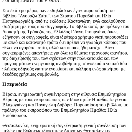
έκπτωση 20% επί του ΕΝΦΙΑ.
Στο δεύτερο μέρος των εκδηλώσεων έγινε παρουσίαση του
βιβλίου “Αγοράζω Σπίτι”, των Στράτου Παραδιά και Ηλία
Παπαγεωργιάδη, από τις εκδόσεις Καστανιώτη, ενώ ακολούθησε
συζήτηση με τους δύο συγγραφείς. Το βιβλίο αυτό, με πρόλογο του
Διοικητή της Τράπεζας της Ελλάδος Γιάννη Στουρνάρα, όπως
εξήγησαν οι συγγραφείς, είναι ιδιαίτερα χρήσιμο γιατί παρουσιάζει
με απλό και κατανοητό τρόπο ό,τι πρέπει να γνωρίζει κάποιος που
θέλει να αγοράσει σπίτι, αλλά και όποιος ήδη κατέχει. Δίνει
συγκεκριμένες απαντήσεις για όλα τα θέματα της αγοράς ακινήτου,
της διαχείρισής του, των σχέσεων στην πολυκατοικία και των
προγραμμάτων ενεργειακής αναβάθμισης, συνοδευόμενο από δύο
πλήρεις οδηγούς για την ενοικίαση και πώληση ενός ακινήτου, με
δεκάδες χρήσιμες συμβουλές.
Η περιοδεία
Βέροια, ενημερωτική συγκέντρωση στην αίθουσα Επιμελητηρίου
Βέροιας με τους εκπροσώπους των Ιδιοκτητών Ημαθίας Ιφιγένεια
Βλαχογιάννη και Παναγιώτη Δαβόρα. Παρουσίαση του βιβλίου, με
πρόλογο του εκπροσώπου του Επιμελητηρίου Ημαθίας Ηλία
Ηλιόπουλου.
Θεσσαλονίκη, ενημερωτική συγκέντρωση-γενική συνέλευση των
μελών της Ενώσεως ιδιοκτητών Ακινήτων Θεσσαλονίκης