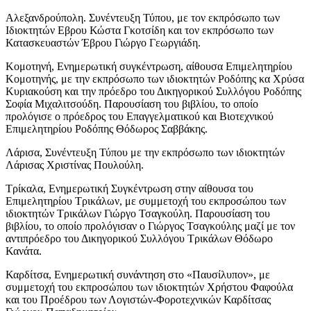
Αλεξανδρούπολη. Συνέντευξη Τύπου, με τον εκπρόσωπο των
Ιδιοκτητών Εβρου Κώστα Γκοτσίδη και τον εκπρόσωπο των
Κατασκευαστών Έβρου Γιώργο Γεωργιάδη.
Κομοτηνή, Ενημερωτική συγκέντρωση, αίθουσα Επιμελητηρίου
Κομοτηνής, με την εκπρόσωπο των ιδιοκτητών Ροδόπης κα Χρύσα
Κυριακούση και την πρόεδρο του Δικηγορικού Συλλόγου Ροδόπης
Σοφία Μιχαλιτσούδη. Παρουσίαση του βιβλίου, το οποίο
προλόγισε ο πρόεδρος του Επαγγελματικού και Βιοτεχνικού
Επιμελητηρίου Ροδόπης Θόδωρος Σαββάκης.
Λάρισα, Συνέντευξη Τύπου με την εκπρόσωπο των ιδιοκτητών
Λάρισας Χριστίνας Πουλούλη.
Τρίκαλα, Ενημερωτική Συγκέντρωση στην αίθουσα του
Επιμελητηρίου Τρικάλων, με συμμετοχή του εκπροσώπου των
ιδιοκτητών Τρικάλων Γιώργο Τσαγκούλη. Παρουσίαση του
βιβλίου, το οποίο προλόγισαν ο Γιώργος Τσαγκούλης μαζί με τον
αντιπρόεδρο του Δικηγορικού Συλλόγου Τρικάλων Θόδωρο
Κανάτα.
Καρδίτσα, Ενημερωτική συνάντηση στο «Παυσίλυπον», με
συμμετοχή του εκπροσώπου των ιδιοκτητών Χρήστου Φαφούλα
και του Προέδρου των Λογιστών-Φοροτεχνικών Καρδίτσας