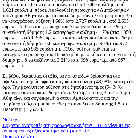
τρίμηνο του 2026 να διαμορφώνεται στα 1.700 ευρώ/τ.μ., από
1.621 ευρώ/τ.μ. πέρσι. Ακολουθεί η περιοχή των Αμπελοκήπων
του Δήμου Αθηναίων με τα οικόπεδα με συντελεστή δόμησης 3,6
να καταγράφουν αύξηση 4,68% (στα 2.727 ευρώ/τ.μ., από 2.605
ευρώ/τ.μ). Έπονται η περιοχή του Χολαργού όπου οικόπεδα με
συντελεστή δόμησης 1,2 καταγράφουν αύξηση 4,17% (στα 1.350
ευρώ/τ.μ. από 1.296 ευρώ/τ.μ.) και το Μαρούσι όπου οικόπεδα με
συντελεστή δόμησης 0,8 καταγράφουν αύξηση 3,96% (στα 972
ευρώ/τ.μ. από 935 ευρώ/τ.μ.). Τέλος, αύξηση φαίνεται να
καταγράφει η περιοχή του Περιστερίου με οικόπεδα με συντελεστή
δόμησης 1,8 να αυξάνονται 3,21% (στα 998 ευρώ/τ.μ. από 967
ευρώ/τ.μ.).
Σε βάθος δεκαετίας, οι αξίες των οικοπέδων βρίσκονται στο
υψηλότερο σημείο αφού καταγράφεται αύξηση 48,08%, κατά μέσο
όρο. Την μεγαλύτερη αύξηση στις ζητούμενες τιμές (54,34%)
καταγράφουν τα οικόπεδα με συντελεστή δόμησης 3,6 στο Δήμο
Αθηναίων και συγκεκριμένα στους Αμπελόκηπους και την
μικρότερη αύξηση τα οικόπεδα με συντελεστή δόμησης 1,8 στο
Περιστέρι (41,60%).
Νεότερο
Έρχονται ανατροπές στη φορολογία ακινήτων – Τι θα γίνει με τις
αντικειμενικές αξίες και την πρώτη κατοικία
Πίσω στη λίστα