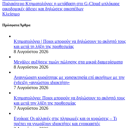
Παλαιότερο
Κτηματολόγιο: η μετάβαση στο G-Cloud μπλόκαρε
οικοδομικές άδειες και δηλώσεις οικοπέδων
Κλείσιμο
Πρόσφατα Άρθρα
Κτηματολόγιο | Ποιοι μπορούν να δηλώσουν το ακίνητό τους
και μετά τη λήξη της προθεσμίας
8 Αυγούστου 2026
Μεγάλες αυξήσεις τιμών πώλησης στα μικρά διαμερίσματα
8 Αυγούστου 2026
Αναγνώριση κυριότητας με χρησικτησία επί ακινήτων με την
ένδειξη «αγνώστου ιδιοκτήτη»
7 Αυγούστου 2026
Κτηματολόγιο: Ποιοι μπορούν να δηλώσουν το ακίνητό τους
και μετά την λήξη της προθεσμίας
7 Αυγούστου 2026
Ενοίκια: Οι αλλαγές στις πληρωμές και οι κυρώσεις – Τι
πρέπει να γνωρίζουν ιδιοκτήτες και ενοικιαστές