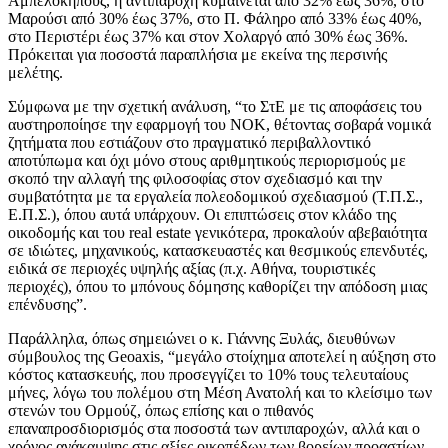
Αμπελοκήπους, η αντιπαροχή κυμαίνεται από 32% έως 36%, στο
Μαρούσι από 30% έως 37%, στο Π. Φάληρο από 33% έως 40%,
στο Περιστέρι έως 37% και στον Χολαργό από 30% έως 36%.
Πρόκειται για ποσοστά παραπλήσια με εκείνα της περσινής
μελέτης.
Σύμφωνα με την σχετική ανάλυση, “το ΣτΕ με τις αποφάσεις του
αυστηροποίησε την εφαρμογή του ΝΟΚ, θέτοντας σοβαρά νομικά
ζητήματα που εστιάζουν στο πραγματικό περιβαλλοντικό
αποτύπωμα και όχι μόνο στους αριθμητικούς περιορισμούς με
σκοπό την αλλαγή της φιλοσοφίας στον σχεδιασμό και την
συμβατότητα με τα εργαλεία πολεοδομικού σχεδιασμού (Τ.Π.Σ.,
Ε.Π.Σ.), όπου αυτά υπάρχουν. Οι επιπτώσεις στον κλάδο της
οικοδομής και του real estate γενικότερα, προκαλούν αβεβαιότητα
σε ιδιώτες, μηχανικούς, κατασκευαστές και θεσμικούς επενδυτές,
ειδικά σε περιοχές υψηλής αξίας (π.χ. Αθήνα, τουριστικές
περιοχές), όπου το μπόνους δόμησης καθορίζει την απόδοση μιας
επένδυσης”.
Παράλληλα, όπως σημειώνει ο κ. Γιάννης Ξυλάς, διευθύνων
σύμβουλος της Geoaxis, “μεγάλο στοίχημα αποτελεί η αύξηση στο
κόστος κατασκευής, που προσεγγίζει το 10% τους τελευταίους
μήνες, λόγω του πολέμου στη Μέση Ανατολή και το κλείσιμο των
στενών του Ορμούζ, όπως επίσης και ο πιθανός
επαναπροσδιορισμός στα ποσοστά των αντιπαροχών, αλλά και ο
χρόνος ανάκαμψης στις αξίες οικοπέδων των βορείων προαστίων.