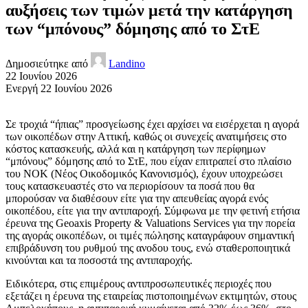
αυξήσεις των τιμών μετά την κατάργηση
των “μπόνους” δόμησης από το ΣτΕ
Δημοσιεύτηκε από
Landino
22 Ιουνίου 2026
Ενεργή 22 Ιουνίου 2026
Σε τροχιά “ήπιας” προσγείωσης έχει αρχίσει να εισέρχεται η αγορά
των οικοπέδων στην Αττική, καθώς οι συνεχείς ανατιμήσεις στο
κόστος κατασκευής, αλλά και η κατάργηση των περίφημων
“μπόνους” δόμησης από το ΣτΕ, που είχαν επιτραπεί στο πλαίσιο
του ΝΟΚ (Νέος Οικοδομικός Κανονισμός), έχουν υποχρεώσει
τους κατασκευαστές στο να περιορίσουν τα ποσά που θα
μπορούσαν να διαθέσουν είτε για την απευθείας αγορά ενός
οικοπέδου, είτε για την αντιπαροχή. Σύμφωνα με την φετινή ετήσια
έρευνα της Geoaxis Property & Valuations Services για την πορεία
της αγοράς οικοπέδων, οι τιμές πώλησης καταγράφουν σημαντική
επιβράδυνση του ρυθμού της ανοδου τους, ενώ σταθεροποιητικά
κινούνται και τα ποσοστά της αντιπαροχής.
Ειδικότερα, στις επιμέρους αντιπροσωπευτικές περιοχές που
εξετάζει η έρευνα της εταιρείας πιστοποιημένων εκτιμητών, στους