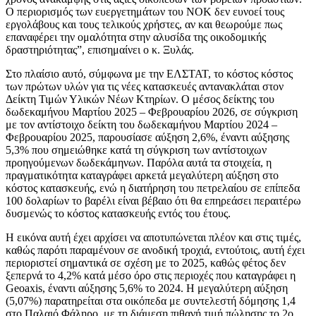
Ο περιορισμός των ευεργετημάτων του ΝΟΚ δεν ευνοεί τους
εργολάβους και τους τελικούς χρήστες, αν και θεωρούμε πως
επαναφέρει την ομαλότητα στην αλυσίδα της οικοδομικής
δραστηριότητας”, επισημαίνει ο κ. Ξυλάς.
Στο πλαίσιο αυτό, σύμφωνα με την ΕΛΣΤΑΤ, το κόστος κόστος
των πρώτων υλών για τις νέες κατασκευές αντανακλάται στον
Δείκτη Τιμών Υλικών Νέων Κτηρίων. Ο μέσος δείκτης του
δωδεκαμήνου Μαρτίου 2025 – Φεβρουαρίου 2026, σε σύγκριση
με τον αντίστοιχο δείκτη του δωδεκαμήνου Μαρτίου 2024 –
Φεβρουαρίου 2025, παρουσίασε αύξηση 2,6%, έναντι αύξησης
5,3% που σημειώθηκε κατά τη σύγκριση των αντίστοιχων
προηγούμενων δωδεκάμηνων. Παρόλα αυτά τα στοιχεία, η
πραγματικότητα καταγράφει αρκετά μεγαλύτερη αύξηση στο
κόστος κατασκευής, ενώ η διατήρηση του πετρελαίου σε επίπεδα
100 δολαρίων το βαρέλι είναι βέβαιο ότι θα επηρεάσει περαιτέρω
δυσμενώς το κόστος κατασκευής εντός του έτους.
Η εικόνα αυτή έχει αρχίσει να αποτυπώνεται πλέον και στις τιμές,
καθώς παρότι παραμένουν σε ανοδική τροχιά, εντούτοις, αυτή έχει
περιοριστεί σημαντικά σε σχέση με το 2025, καθώς φέτος δεν
ξεπερνά το 4,2% κατά μέσο όρο στις περιοχές που καταγράφει η
Geoaxis, έναντι αύξησης 5,6% το 2024. Η μεγαλύτερη αύξηση
(5,07%) παρατηρείται στα οικόπεδα με συντελεστή δόμησης 1,4
στο Παλαιό Φάληρο, με τη διάμεση πιθανή τιμή πώλησης το 2ο