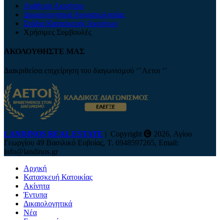
Ανάθεση Ακινήτου
Δικαιολογητικά Αγοραπωλησίας
Στάδια Κατασκευής Ακινήτων
Χρήσιμες Συμβουλές
ΑΚΟΛΟΥΘΗΣΤΕ ΜΑΣ
Διακριθείσα επιχείρηση του διαγωνισμού ‘’ Αετοι ‘’
LANDINOS REAL ESTATE
| Copyright
2026, Αγίου
Γεωργίου 49 Βασιλικό Ευβοίας, Τ. 6948597265, Email:
info@landinos.gr
Αρχική
Κατασκευή Κατοικίας
Ακίνητα
Έντυπα
Δικαιολογητικά
Νέα