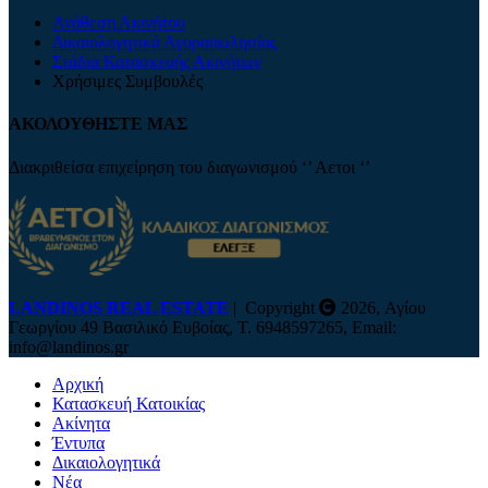
Ανάθεση Ακινήτου
Δικαιολογητικά Αγοραπωλησίας
Στάδια Κατασκευής Ακινήτων
Χρήσιμες Συμβουλές
ΑΚΟΛΟΥΘΗΣΤΕ ΜΑΣ
Διακριθείσα επιχείρηση του διαγωνισμού ‘’ Αετοι ‘’
LANDINOS REAL ESTATE
| Copyright
2026, Αγίου
Γεωργίου 49 Βασιλικό Ευβοίας, Τ. 6948597265, Email:
info@landinos.gr
Αρχική
Κατασκευή Κατοικίας
Ακίνητα
Έντυπα
Δικαιολογητικά
Νέα