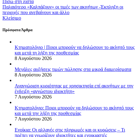
Πίσω στη λίστα
Παλαιότερο
«Καλπάζουν» οι τιμές των ακινήτων -Έκπληξη οι
περιοχές που ανεβαίνουν και άλλο
Κλείσιμο
Πρόσφατα Άρθρα
Κτηματολόγιο | Ποιοι μπορούν να δηλώσουν το ακίνητό τους
και μετά τη λήξη της προθεσμίας
8 Αυγούστου 2026
Μεγάλες αυξήσεις τιμών πώλησης στα μικρά διαμερίσματα
8 Αυγούστου 2026
Αναγνώριση κυριότητας με χρησικτησία επί ακινήτων με την
ένδειξη «αγνώστου ιδιοκτήτη»
7 Αυγούστου 2026
Κτηματολόγιο: Ποιοι μπορούν να δηλώσουν το ακίνητό τους
και μετά την λήξη της προθεσμίας
7 Αυγούστου 2026
Ενοίκια: Οι αλλαγές στις πληρωμές και οι κυρώσεις – Τι
πρέπει να γνωρίζουν ιδιοκτήτες και ενοικιαστές