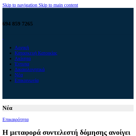
Skip to navigation
Skip to main content
694 859 7265
Αρχική
Κατασκευή Κατοικίας
Ακίνητα
Έντυπα
Δικαιολογητικά
Νέα
Επικοινωνία
Νέα
Επικαιρότητα
Η μεταφορά συντελεστή δόμησης ανοίγει