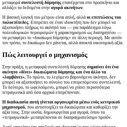
μεταφορά
συντελεστή δόμησης
επανέρχεται στο προσκήνιο και
αλλάζει τα δεδομένα στην
αγορά ακινήτων
.
Η βασική λογική του μέτρου είναι απλή, αλλά
οι επιπτώσεις του
πολυεπίπεδες
. Επιτρέπει σε έναν ιδιοκτήτη που δεν μπορεί να
αξιοποιήσει πλήρως το ακίνητό του — για παράδειγμα λόγω
πολεοδομικών περιορισμών ή χαρακτηρισμού ως διατηρητέου —
να μεταφέρει το «δικαίωμα δόμησης» σε άλλη περιοχή. Με αυτόν
τον τρόπο, το δικαίωμα δεν χάνεται, αλλά αποκτά οικονομική αξία.
Πώς λειτουργεί ο μηχανισμός
Στην πράξη, η μεταφορά συντελεστή δόμησης
σημαίνει ότι ένα
ακίνητο «δίνει» δικαιώματα δόμησης και ένα άλλο τα
«λαμβάνει».
Το πρώτο, το λεγόμενο βαρυνόμενο ακίνητο, δεν
μπορεί να αξιοποιήσει το σύνολο του επιτρεπόμενου συντελεστή.
Το δεύτερο, το ωφελούμενο, μπορεί να χτίσει περισσότερα
τετραγωνικά από όσα αρχικά επιτρέπονταν.
Η διαδικασία αυτή γίνεται οργανωμένα μέσω ενός κεντρικού
μηχανισμού
, που αντιστοιχίζει τα δικαιώματα και καθορίζει την
αξία τους. Στην ουσία, δημιουργείται μια αγορά, όπου τα
«τετραγωνικά» μετατρέπονται σε διαπραγματεύσιμο προϊόν.
Αυτό επιτρέπει την αποζημίωση ιδιοκτητών που μέχρι σήμερα