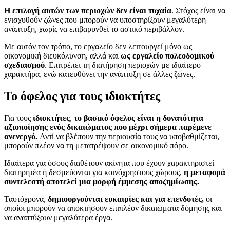
Η επιλογή αυτών των περιοχών δεν είναι τυχαία
. Στόχος είναι να
ενισχυθούν ζώνες που μπορούν να υποστηρίξουν μεγαλύτερη
ανάπτυξη, χωρίς να επιβαρυνθεί το αστικό περιβάλλον.
Με αυτόν τον τρόπο, το εργαλείο δεν λειτουργεί μόνο ως
οικονομική διευκόλυνση, αλλά και
ως εργαλείο πολεοδομικού
σχεδιασμού
. Επιτρέπει τη διατήρηση περιοχών με ιδιαίτερο
χαρακτήρα, ενώ κατευθύνει την ανάπτυξη σε άλλες ζώνες.
Το όφελος για τους ιδιοκτήτες
Για τους
ιδιοκτήτες
,
το βασικό όφελος είναι η δυνατότητα
αξιοποίησης ενός δικαιώματος που μέχρι σήμερα παρέμενε
ανενεργό.
Αντί να βλέπουν την περιουσία τους να υποβαθμίζεται,
μπορούν πλέον να τη μετατρέψουν σε οικονομικό πόρο.
Ιδιαίτερα για όσους διαθέτουν ακίνητα που έχουν χαρακτηριστεί
διατηρητέα ή δεσμεύονται για κοινόχρηστους χώρους,
η μεταφορά
συντελεστή αποτελεί μια μορφή έμμεσης αποζημίωσης.
Ταυτόχρονα,
δημιουργούνται ευκαιρίες και για επενδυτές,
οι
οποίοι μπορούν να αποκτήσουν επιπλέον δικαιώματα δόμησης και
να αναπτύξουν μεγαλύτερα έργα.