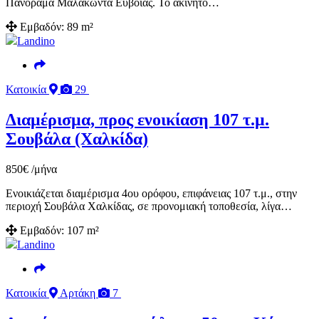
Πανόραμα Μαλακώντα Ευβοίας. Το ακίνητο…
Εμβαδόν:
89 m²
Landino
Κατοικία
29
Διαμέρισμα, προς ενοικίαση 107 τ.μ.
Σουβάλα (Χαλκίδα)
850
€
/μήνα
Ενοικιάζεται διαμέρισμα 4ου ορόφου, επιφάνειας 107 τ.μ., στην
περιοχή Σουβάλα Χαλκίδας, σε προνομιακή τοποθεσία, λίγα…
Εμβαδόν:
107 m²
Landino
Κατοικία
Αρτάκη
7