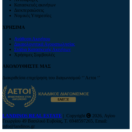
Κατασκευές ακινήτων
Διεκπεραιώσεις
Νομικές Υπηρεσίες
ΧΡΗΣΙΜΑ
Ανάθεση Ακινήτου
Δικαιολογητικά Αγοραπωλησίας
Στάδια Κατασκευής Ακινήτων
Χρήσιμες Συμβουλές
ΑΚΟΛΟΥΘΗΣΤΕ ΜΑΣ
Διακριθείσα επιχείρηση του διαγωνισμού ‘’ Αετοι ‘’
LANDINOS REAL ESTATE
| Copyright
2026, Αγίου
Γεωργίου 49 Βασιλικό Ευβοίας, Τ. 6948597265, Email:
info@landinos.gr