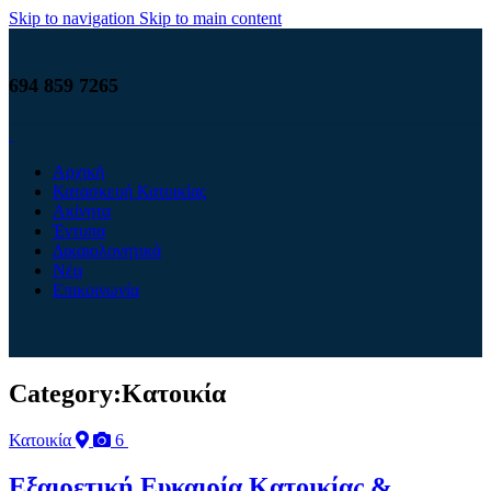
Skip to navigation
Skip to main content
694 859 7265
Αρχική
Κατασκευή Κατοικίας
Ακίνητα
Έντυπα
Δικαιολογητικά
Νέα
Επικοινωνία
Category:Κατοικία
Κατοικία
6
Εξαιρετική Ευκαιρία Κατοικίας &